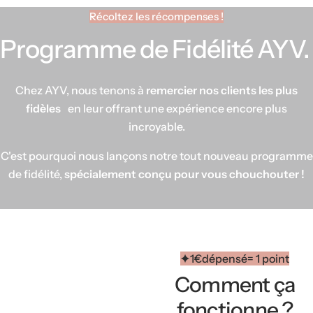
r
Récoltez les récompenses !
o
Programme de Fidélité AYV.
u
g
e
Chez AYV, nous tenons à
remercier nos clients les plus
à
fidèles
en leur offrant une expérience encore plus
l
incroyable.
è
C'est pourquoi nous lançons notre tout nouveau programme
v
de fidélité,
spécialement conçu pour vous chouchouter !
r
e
s
,
s
1€dépensé= 1 point
é
Comment ça
r
fonctionne ?
u