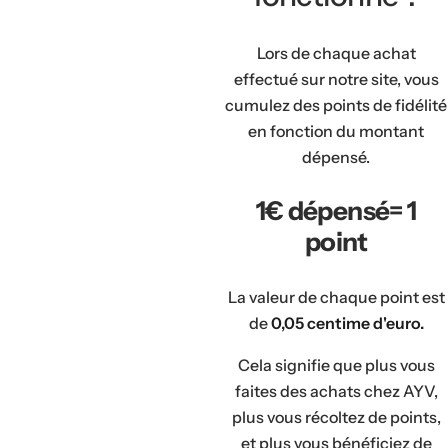
m
,
Lors de chaque achat
p
effectué sur notre site, vous
a
cumulez des points de fidélité
r
en fonction du montant
f
dépensé.
u
m
1€ dépensé= 1
.
point
.
.
La valeur de chaque point est
de
0,05 centime d'euro.
Cela signifie que plus vous
faites des achats chez AYV,
plus vous récoltez de points,
et plus vous bénéficiez de