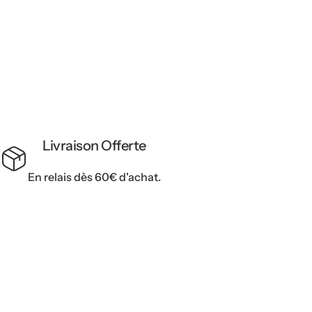
R
Livraison Offerte
En relais dès 60€ d'achat.