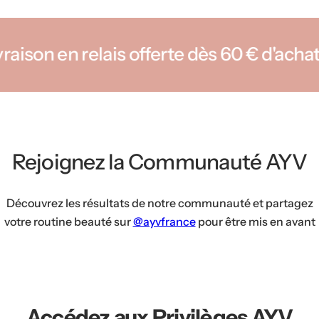
en relais offerte dès 60 € d'achats
L
Rejoignez la Communauté AYV
Découvrez les résultats de notre communauté et partagez
votre routine beauté sur
@ayvfrance
pour être mis en avant
Accédez aux Privilèges
AYV