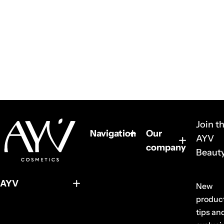
Join t
Navigation
Our
AYV
company
Beauty
AYV
New
product
tips an